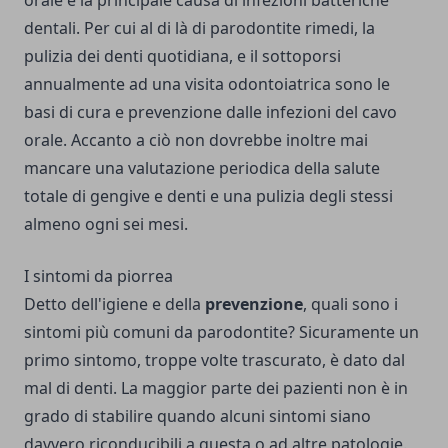
orale è la principale causa di infezioni batteriche
dentali. Per cui al di là di
parodontite rimedi
, la
pulizia dei denti quotidiana, e il sottoporsi
annualmente ad una visita odontoiatrica sono le
basi di cura e prevenzione dalle infezioni del cavo
orale. Accanto a ciò non dovrebbe inoltre mai
mancare una valutazione periodica della salute
totale di gengive e denti e una pulizia degli stessi
almeno ogni sei mesi.
I sintomi da piorrea
Detto dell'igiene e della
prevenzione
, quali sono i
sintomi più comuni da parodontite? Sicuramente un
primo sintomo, troppe volte trascurato, è dato dal
mal di denti. La maggior parte dei pazienti non è in
grado di stabilire quando alcuni sintomi siano
davvero riconducibili a questa o ad altre patologie.