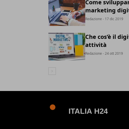
Come sviluppar
marketing digit
Redazione
- 17 dic 2019
Che cos’è il dig
attività
Redazione
- 24 ott 2019
Articolo Successivo