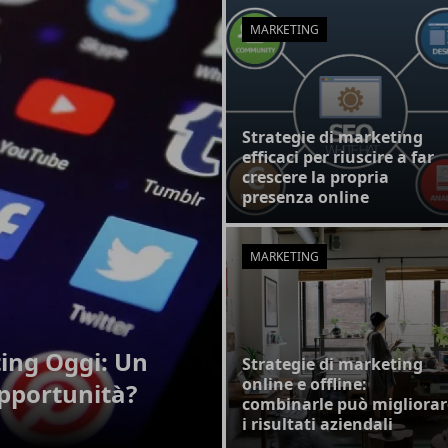
MARKETING
Strategie di marketing
efficaci per riuscire a far
crescere la propria
presenza online
MARKETING
ting Oggi: Un
Strategie di marketing
online e offline:
pportunità?
combinarle può migliorar
i risultati aziendali