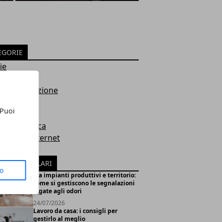
EGORIE
ie
eting
ro e formazione
 Puoi
nza
e ed Estetica
logia e Internet
ss e Sport
ICOLI POPOLARI
to
Tra impianti produttivi e territorio:
come si gestiscono le segnalazioni
legate agli odori
24/07/2026
Lavoro da casa: i consigli per
gestirlo al meglio