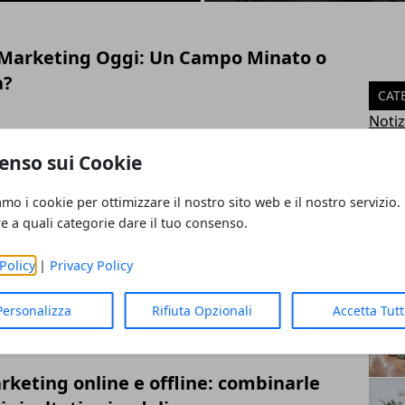
a Marketing Oggi: Un Campo Minato o
à?
CAT
Notiz
Mark
enso sui Cookie
keting efficaci per riuscire a far
Lavo
SEO
pria presenza online
amo i cookie per ottimizzare il nostro sito web e il nostro servizio.
Fina
re a quali categorie dare il tuo consenso.
Salut
Tecno
Policy
|
Privacy Policy
 attività: ecco come sfruttare le
Fitne
ebook
ART
Personalizza
Rifiuta Opzionali
Accetta Tut
rketing online e offline: combinarle