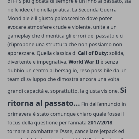
di FPS più giocata di sempre è un inno al passato, sia
nelle idee che nella pratica. La Seconda Guerra
Mondiale è il giusto palcoscenico dove poter
evocare atmosfere crude e violente, unite a un
gameplay che dimentica gli errori del passato e ci
(ri)propone una struttura che non possiamo non
apprezzare. Quella classica di
Call of Duty
: solida,
divertente e impegnativa.
World War II
è senza
dubbio un centro al bersaglio, reso possibile da un
team di sviluppo che dimostra ancora una volta
Si
grandi capacità e, soprattutto, la giusta visione.
ritorna al passato...
Fin dall’annuncio in
primavera è stato comunque chiaro quale fosse il
focus della questione per l’annata
2017/2018
:
tornare a combattere l’Asse, cancellare jetpack ed