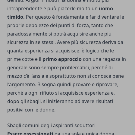
definiti. Ai giorni nostri, la donna è molto più
intraprendente e può piacerle molto un
uomo
timido.
Per questo è fondamentale far diventare le
proprie debolezze dei punti di forza, tanto che
paradossalmente si potrà acquisire anche più
sicurezza in se stessi. Avere più sicurezza deriva da
quanta esperienza si acquisisce: è logico che le
prime cotte e il
primo approccio
con una ragazza in
generale sono sempre problematici, perché di
mezzo c’è l’ansia e soprattutto non si conosce bene
l’argomento. Bisogna quindi provare e riprovare,
perché a ogni rifiuto si acquisisce esperienza e,
dopo gli sbagli, si inizieranno ad avere risultati
positivi con le donne.
Sbagli comuni degli aspiranti seduttori
Essere ossessionati
da una sola e unica donna