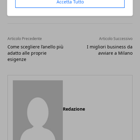
Accetta Tutto
Facebook
Twitter
Whatsapp
Articolo Precedente
Articolo Successivo
Come scegliere l’anello più
I migliori business da
adatto alle proprie
avviare a Milano
esigenze
Redazione