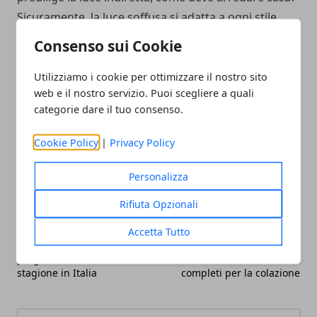
Sicuramente, la luce soffusa si adatta a ogni stile,
però si fonde meglio negli
ambienti moderni,
Consenso sui Cookie
minimal o industrial chic.
Utilizziamo i cookie per ottimizzare il nostro sito
web e il nostro servizio. Puoi scegliere a quali
categorie dare il tuo consenso.
Cookie Policy
|
Privacy Policy
Facebook
Twitter
Whatsapp
Personalizza
Rifiuta Opzionali
Articolo Precedente
Articolo Successivo
Accetta Tutto
Gare di enduro in e-bike, il
Tazzine da caffè,
programma della terza
irrinunciabili tra i servizi
stagione in Italia
completi per la colazione