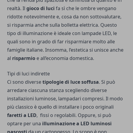
che la renda più spaziosa e luminosa di quanto è in
realtà. Il
gioco di luci
fa sì che le ombre vengano
ridotte notevolmente e, cosa da non sottovalutare,
si risparmia anche sulla bolletta elettrica. Questo
tipo di illuminazione è ideale con lampade LED, le
quali sono in grado di far risparmiare molto alle
famiglie italiane. Insomma, l’estetica si unisce anche
al
risparmio
e all’economia domestica.
Tipi di luci indirette
Ci sono diverse
tipologie di luce soffusa
. Si può
arredare ciascuna stanza scegliendo diverse
installazioni luminose, lampadari compresi. Il modo
più classico è quello di installare i poco originali
faretti a LED
, fissi o regolabili. Oppure, si può
optare per una
illuminazione a LED luminosi
nascosti
da un cartongesso. Lo scopo è non