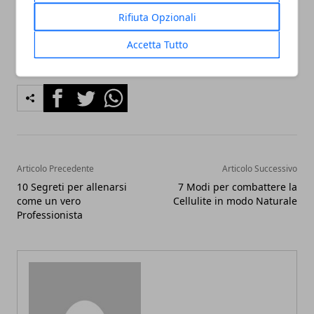
Rifiuta Opzionali
Accetta Tutto
Facebook
Twitter
Whatsapp
Articolo Precedente
Articolo Successivo
10 Segreti per allenarsi
7 Modi per combattere la
come un vero
Cellulite in modo Naturale
Professionista