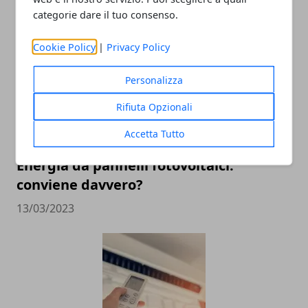
ARTICOLI CORRELATI
categorie dare il tuo consenso.
Cookie Policy
|
Privacy Policy
Personalizza
Rifiuta Opzionali
Accetta Tutto
Energia da pannelli fotovoltaici:
conviene davvero?
13/03/2023