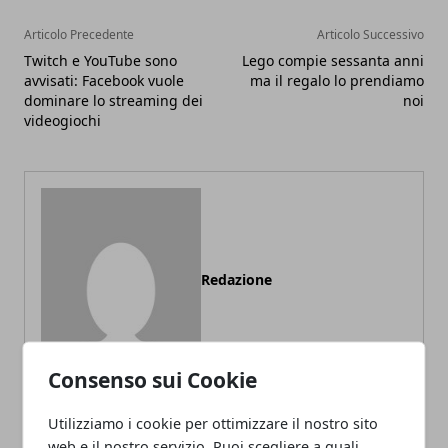
Articolo Precedente
Articolo Successivo
Twitch e YouTube sono
Lego compie sessanta anni
avvisati: Facebook vuole
ma il regalo lo prendiamo
dominare lo streaming dei
noi
videogiochi
Redazione
Consenso sui Cookie
Utilizziamo i cookie per ottimizzare il nostro sito
web e il nostro servizio. Puoi scegliere a quali