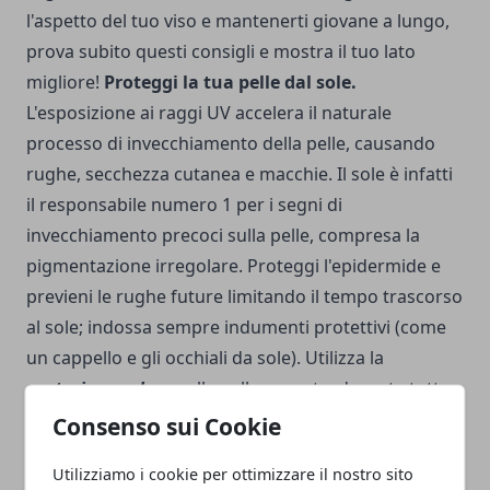
l'aspetto del tuo viso e mantenerti giovane a lungo,
prova subito questi consigli e mostra il tuo lato
migliore!
Proteggi la tua pelle dal sole.
L'esposizione ai raggi UV accelera il naturale
processo di invecchiamento della pelle, causando
rughe, secchezza cutanea e macchie. Il sole è infatti
il responsabile numero 1 per i segni di
invecchiamento precoci sulla pelle, compresa la
pigmentazione irregolare. Proteggi l'epidermide e
previeni le rughe future limitando il tempo trascorso
al sole; indossa sempre indumenti protettivi (come
un cappello e gli occhiali da sole). Utilizza la
protezione solare
sulla pelle esposta, durante tutto
l'anno, ogni volta che sei all'aperto.
Scegli prodotti
Consenso sui Cookie
con protezione solare integrata.
Quando selezioni
Utilizziamo i cookie per ottimizzare il nostro sito
nuovi prodotti per la cura della tua pelle, scegli quelli