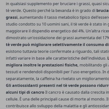
in qualsiasi supplemento per bruciare i grassi, quasi sic
tè verde. Questo perché la bevanda è in grado di
brucia
grassi
, aumentando il tasso metabolico tipico dell'esse
studio condotto su 10 uomini sani, il tè verde è stato in 
maggiorare il dispendio energetico del 4%. Un'altra rice
dimostrato un'ossidazione dei grassi aumentata del 17%,
tè verde può migliorare selettivamente il consumo di 
esistono tuttavia teorie confermate a riguardo, tali sta
infatti variare in base alle caratteristiche dell'individuo.
migliora inoltre le prestazioni fisiche,
mobilitando gli a
tessuti e rendendoli disponibili per l'uso energetico. In 
separatamente, la caffeina ha rivelato un miglioramento
Gli antiossidanti presenti nel tè verde possono ridurre 
alcuni tipi di cancro
Il cancro è causato dalla crescita i
cellule. È una delle principali cause di morte al mondo. 
contribuisce allo sviluppo della malattia e gli antiossid