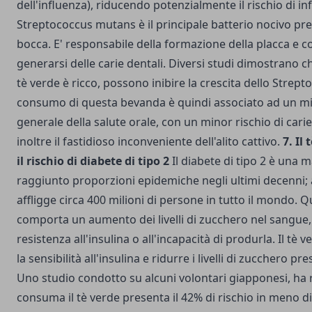
dell'influenza), riducendo potenzialmente il rischio di inf
Streptococcus mutans è il principale batterio nocivo pre
bocca. E' responsabile della formazione della placca e co
generarsi delle carie dentali. Diversi studi dimostrano ch
tè verde è ricco, possono inibire la crescita dello Strept
consumo di questa bevanda è quindi associato ad un m
generale della salute orale, con un minor rischio di carie.
inoltre il fastidioso inconveniente dell'alito cattivo.
7. Il
il rischio di diabete di tipo 2
Il diabete di tipo 2 è una m
raggiunto proporzioni epidemiche negli ultimi decenni;
affligge circa 400 milioni di persone in tutto il mondo. 
comporta un aumento dei livelli di zucchero nel sangue,
resistenza all'insulina o all'incapacità di produrla. Il tè
la sensibilità all'insulina e ridurre i livelli di zucchero p
Uno studio condotto su alcuni volontari giapponesi, ha r
consuma il tè verde presenta il 42% di rischio in meno di 