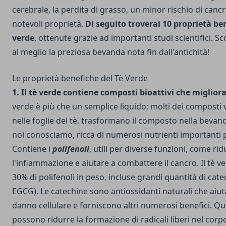
cerebrale, la perdita di grasso, un minor rischio di cancr
notevoli proprietà.
Di seguito troverai 10 proprietà be
verde
, ottenute grazie ad importanti studi scientifici. S
al meglio la preziosa bevanda nota fin dall'antichità!
Le proprietà benefiche del Tè Verde
1. Il tè verde contiene composti bioattivi che miglior
verde è più che un semplice liquido; molti dei composti 
nelle foglie del tè, trasformano il composto nella bevand
noi conosciamo, ricca di numerosi nutrienti importanti p
Contiene i
polifenoli
, utili per diverse funzioni, come rid
l'infiammazione e aiutare a combattere il cancro. Il tè ve
30% di polifenoli in peso, incluse grandi quantità di cat
EGCG). Le catechine sono antiossidanti naturali che aiut
danno cellulare e forniscono altri numerosi benefici. Q
possono ridurre la formazione di radicali liberi nel cor