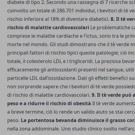
diabete di tipo 2. Secondo una rassegna di 7 ricerche sc
coinvolto un totale di 286.701 individui, i bevitori di tè
rischio inferiore al 18% di diventare diabetici.
8. Il tè ve
rischio di malattie cardiovascolari
Le problematiche ca
comprese le malattie cardiache e l'ictus, sono tra le prin
morte nel mondo. Gli studi dimostrano che il tè verde mi
principali fattori di rischio tipici queste patologie; ciò in
totale, il colesterolo LDL e i trigliceridi. La preziosa b
efficacemente gli antiossidanti presenti nel sangue, util
particelle LDL dall'ossidazione. Dati gli effetti benefici sui
non sorprende sapere che i bevitori di tè verde possied
di rischio di malattie cardiovascolari.
9. Il tè verde può 
peso e a ridurre il rischio di obesità
Il tè verde aumenta
a breve termine, ciò lo rende un valido aiuto se stai cer
peso.
La portentosa bevanda diminuisce il grasso co
nella zona addominale. Uno studio clinico svolto nell'arc