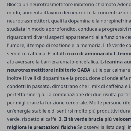
Blocca un neurotrasmettitore inibitorio chiamato Adeno
modo, aumenta il lavoro dei neuroni e la concentrazione
neurotrasmettitori, quali la dopamina e la norepinefrina.
studiata in modo approfondito, conduce a progressivi 
riguardanti diversi aspetti appartenenti alla funzione ce
l'umore, il tempo di reazione e la memoria. Il tè verde c
semplice caffeina. E' infatti
ricco di aminoacido L-teani
attraversare la barriera emato-encefalica.
L-teanina aum
neurotrasmettitore inibitorio GABA
, utile per calmare 
inoltre i livelli di dopamina e la produzione di onde alfa n
condotti in passato, dimostrano che il mix di caffeina e L
perfetta sinergia. La combinazione dei due risulta part
per migliorare la funzione cerebrale. Molte persone rife
un'energia stabile e di sentirsi molto più produttivi dur
verde, rispetto al caffè.
3. Il tè verde brucia più veloce
migliora le prestazioni fisiche
Se osservi la lista degli 