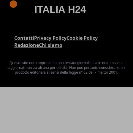
Contatti
Privacy Policy
Cookie Policy
Redazione
Chi siamo
Questo sito non rappresenta una testata giornalistica in quanto viene
aggiornato senza alcuna periodicità. Non può pertanto considerarsi un
prodotto editoriale ai sensi della legge n° 62 del 7 marzo 2001.