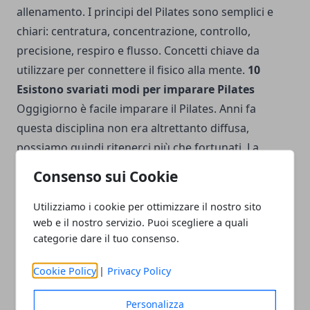
allenamento. I principi del Pilates sono semplici e
chiari: centratura, concentrazione, controllo,
precisione, respiro e flusso. Concetti chiave da
utilizzare per connettere il fisico alla mente.
10
Esistono svariati modi per imparare Pilates
Oggigiorno è facile imparare il Pilates. Anni fa
questa disciplina non era altrettanto diffusa,
possiamo quindi ritenerci più che fortunati. La
popolarità crescente porta nuove classi in palestre
Consenso sui Cookie
sparse ovunque. L'approccio al Pilates dovrebbe
avvenire dal vivo, in studio privato o all'interno di
Utilizziamo i cookie per ottimizzare il nostro sito
web e il nostro servizio. Puoi scegliere a quali
classi condivise, possibilmente guidate da istruttori
categorie dare il tuo consenso.
certificati. Esistono tuttavia diverse opzioni per
integrare e migliorare il tuo apprendimento una
Cookie Policy
|
Privacy Policy
volta acquisite la basi. Puoi decidere di allenarti a
casa, servendoti esclusivamente di abiti comodi e di
Personalizza