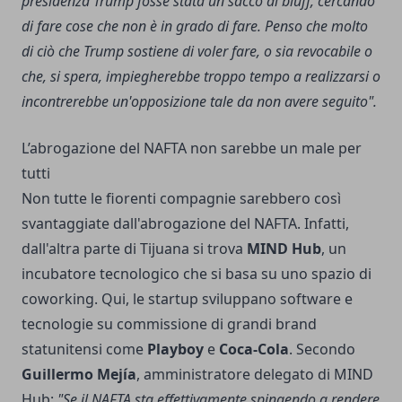
presidenza Trump fosse stata un sacco di bluff, cercando
di fare cose che non è in grado di fare. Penso che molto
di ciò che Trump sostiene di voler fare, o sia revocabile o
che, si spera, impiegherebbe troppo tempo a realizzarsi o
incontrerebbe un'opposizione tale da non avere seguito".
L’abrogazione del NAFTA non sarebbe un male per
tutti
Non tutte le fiorenti compagnie sarebbero così
svantaggiate dall'abrogazione del NAFTA. Infatti,
dall'altra parte di Tijuana si trova
MIND Hub
, un
incubatore tecnologico che si basa su uno spazio di
coworking. Qui, le startup sviluppano software e
tecnologie su commissione di grandi brand
statunitensi come
Playboy
e
Coca-Cola
. Secondo
Guillermo Mejía
, amministratore delegato di MIND
Hub:
"Se il NAFTA sta effettivamente spingendo a rendere