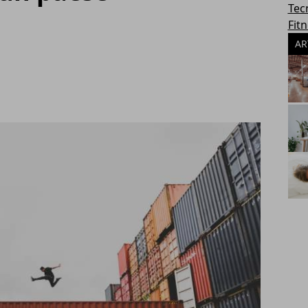
Tec
Fit
AR