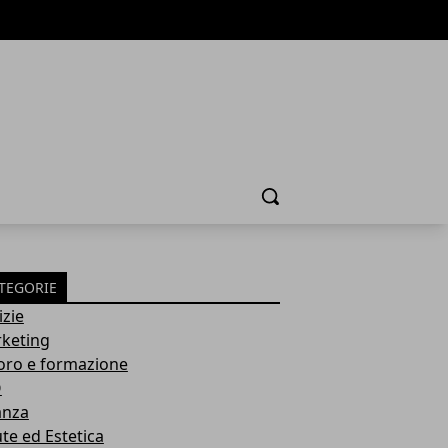
Cerca
TEGORIE
izie
keting
oro e formazione
O
anza
ute ed Estetica