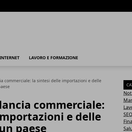
INTERNET
LAVORO E FORMAZIONE
cia commerciale: la sintesi delle importazioni e delle
CA
paese
Not
Mar
bilancia commerciale:
Lav
 importazioni e delle
SE
Fin
 un paese
Sal