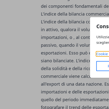
dei componenti fondamentali del
L'indice della bilancia commercia
L'indice della bilancia commercial
Cons
in attivo, qualora il volume delle
importazioni, o , al contrario, p
Utilizzi
sceglie
passivo, quando il volume delle i
esportazioni. Esso può essere an
Cookie 
siano bilanciate. L'indice della 
della solidità e della ricchezza di
commerciale viene calcolato racco
all'export di una data nazione. E
importazioni e delle esportazioni
quello del periodo immediatamen
fotografare il trend delle esportaz