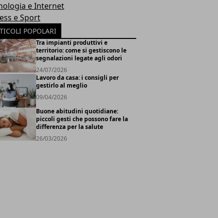
nologia e Internet
ness e Sport
TICOLI POPOLARI
Tra impianti produttivi e
territorio: come si gestiscono le
segnalazioni legate agli odori
24/07/2026
Lavoro da casa: i consigli per
gestirlo al meglio
09/04/2026
Buone abitudini quotidiane:
piccoli gesti che possono fare la
differenza per la salute
26/03/2026