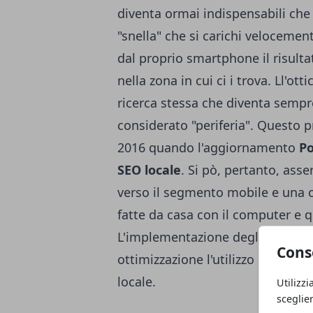
diventa ormai indispensabili che 
"snella" che si carichi velocemente
dal proprio smartphone il risulta
nella zona in cui ci i trova. Ll'ot
ricerca stessa che diventa sempr
considerato "periferia". Questo p
2016 quando l'aggiornamento
P
SEO locale
. Si pò, pertanto, ass
verso il segmento mobile e una c
fatte da casa con il computer e q
L'implementazione degli algoritm
Cons
ottimizzazione l'utilizzo di
parole
locale.
Utilizzi
sceglie