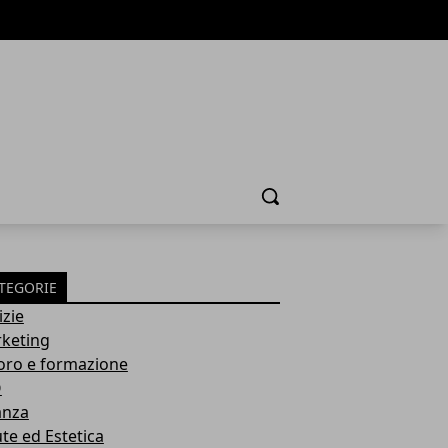
Cerca
TEGORIE
izie
keting
oro e formazione
O
anza
ute ed Estetica