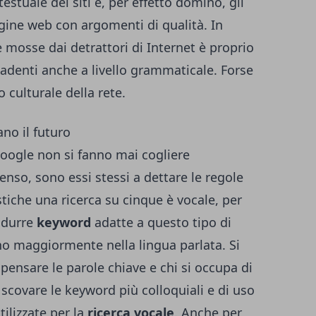
estuale dei siti e, per effetto domino, gli
gine web con argomenti di qualità. In
 mosse dai detrattori di Internet è proprio
cadenti anche a livello grammaticale. Forse
o culturale della rete.
no il futuro
Google non si fanno mai cogliere
enso, sono essi stessi a dettare le regole
stiche una ricerca su cinque è vocale, per
odurre
keyword
adatte a questo tipo di
ano maggiormente nella lingua parlata. Si
ensare le parole chiave e chi si occupa di
scovare le keyword più colloquiali e di uso
ilizzate per la
ricerca vocale
. Anche per