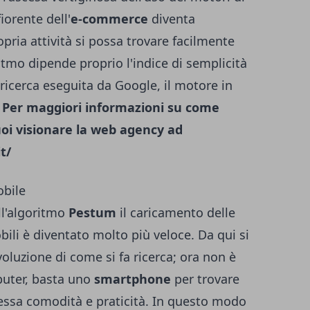
fiorente dell'
e-commerce
diventa
opria attività si possa trovare facilmente
ritmo dipende proprio l'indice di semplicità
ricerca eseguita da Google, il motore in
.
Per maggiori informazioni su come
uoi visionare la web agency ad
t/
obile
ll'algoritmo
Pestum
il caricamento delle
bili è diventato molto più veloce. Da qui si
voluzione di come si fa ricerca; ora non è
puter, basta uno
smartphone
per trovare
tessa comodità e praticità. In questo modo