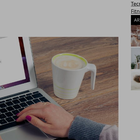
Tec
Fit
AR