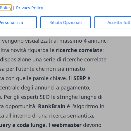
Policy
|
Privacy Policy
i
hanno apportato modifiche sostanziali
siva dei risultati della ricerca. A partire
Personalizza
Rifiuta Opzionali
Accetta Tut
 febbraio 2016 sono stati rimossi tutti gli
e vengono visualizzati al massimo 4 annunci
altra novità riguarda le
ricerche correlat
e:
isposizione una serie di ricerche correlate
sa per l'utente che non sia rimasto
ta con quelle parole chiave. Il
SERP
è
centrale degli annunci a pagamento,
s
. Per gli esperti SEO le stringhe lunghe di
ta opportunità.
RankBrain
è l'algoritmo in
ca all'interno di una ricerca semantica,
uery a coda lunga
. I
webmaster
devono