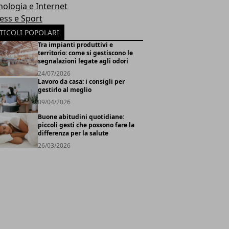
nologia e Internet
ness e Sport
TICOLI POPOLARI
Tra impianti produttivi e
territorio: come si gestiscono le
segnalazioni legate agli odori
24/07/2026
Lavoro da casa: i consigli per
gestirlo al meglio
09/04/2026
Buone abitudini quotidiane:
piccoli gesti che possono fare la
differenza per la salute
26/03/2026