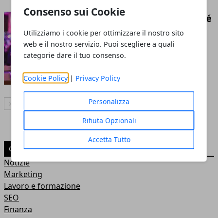
Consenso sui Cookie
Eleganza e praticità: perché
noleggiare una
Utilizziamo i cookie per ottimizzare il nostro sito
web e il nostro servizio. Puoi scegliere a quali
tensostruttura per il tuo
categorie dare il tuo consenso.
evento
22 feb 2025
Cookie Policy
|
Privacy Policy
Personalizza
Articolo Successivo
Rifiuta Opzionali
Accetta Tutto
CATEGORIE
Notizie
Marketing
Lavoro e formazione
SEO
Finanza