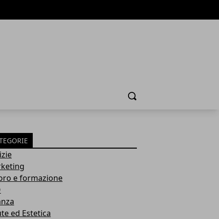
Cerca
TEGORIE
izie
keting
oro e formazione
O
anza
ute ed Estetica