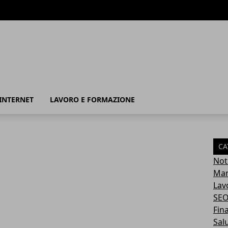
INTERNET
LAVORO E FORMAZIONE
CA
Not
Mar
Lav
SE
Fin
Sal