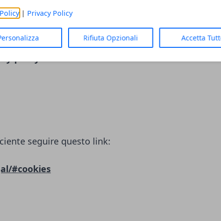
LC)
Policy
|
Privacy Policy
ciente seguire questo link:
Personalizza
Rifiuta Opzionali
Accetta Tut
cy-policy/
ciente seguire questo link:
al/#cookies