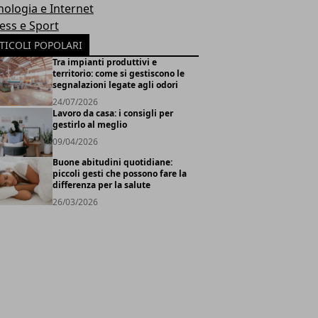
nologia e Internet
ness e Sport
TICOLI POPOLARI
Tra impianti produttivi e
territorio: come si gestiscono le
segnalazioni legate agli odori
24/07/2026
Lavoro da casa: i consigli per
gestirlo al meglio
09/04/2026
Buone abitudini quotidiane:
piccoli gesti che possono fare la
differenza per la salute
26/03/2026