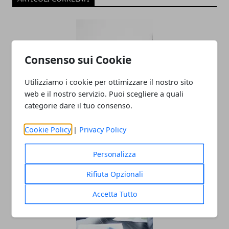
Consenso sui Cookie
Utilizziamo i cookie per ottimizzare il nostro sito
web e il nostro servizio. Puoi scegliere a quali
categorie dare il tuo consenso.
Prestiti: i tassi crescono ma gli italiani
non vi rinunciano
Cookie Policy
|
Privacy Policy
28/12/2023
Personalizza
Rifiuta Opzionali
Accetta Tutto