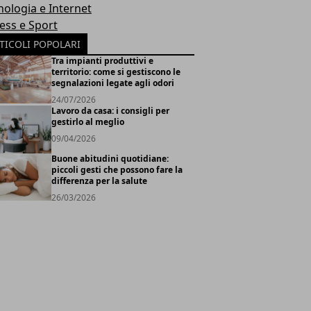
nologia e Internet
ness e Sport
TICOLI POPOLARI
Tra impianti produttivi e
territorio: come si gestiscono le
segnalazioni legate agli odori
24/07/2026
Lavoro da casa: i consigli per
gestirlo al meglio
09/04/2026
Buone abitudini quotidiane:
piccoli gesti che possono fare la
differenza per la salute
26/03/2026