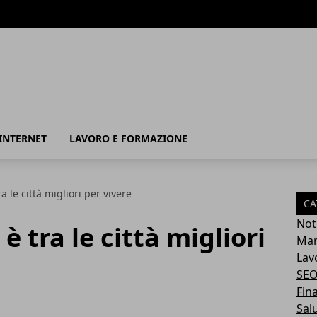
INTERNET
LAVORO E FORMAZIONE
 le città migliori per vivere
CA
Not
 tra le città migliori
Mar
Lav
SE
Fin
Sal