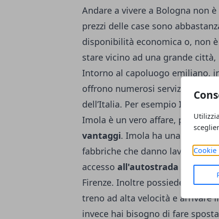
Andare a vivere a Bologna non è s
prezzi delle case sono abbastanz
disponibilità economica o, non 
stare vicino ad una grande città,
Intorno al capoluogo emiliano, in
offrono numerosi servizi e sono c
Cons
dell’Italia. Per esempio
Imola
è u
Utilizzi
Imola
è un vero affare, perché t
sceglie
vantaggi
. Imola ha una forte ec
fabbriche che danno lavoro ai suo
Cookie 
accesso
all'autostrada A1
che la
Firenze. Inoltre possiede una
sta
treno ad alta velocità e arrivare
invece hai bisogno di fare spost