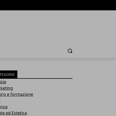
Cerca
TEGORIE
izie
keting
oro e formazione
O
anza
ute ed Estetica