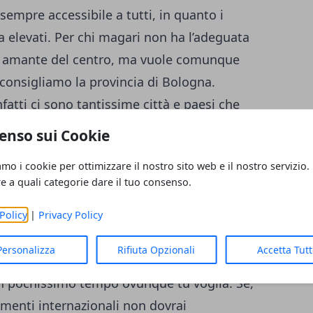
empre accessibile a tutti, in quanto i
a elevati. Per chi magari non ha l’adeguata
è amante del centro, ma vuole comunque
 consigliamo la provincia di Bologna.
fatti ci sono tantissime città e paesi che
ollegate alla perfezione con il resto
enso sui Cookie
na di queste. Cercare
case in vendita a
amo i cookie per ottimizzare il nostro sito web e il nostro servizio.
i permetterà di ottenere
numerosi
re a quali categorie dare il tuo consenso.
onomia locale con molte aziende e
i residenti. Dispone anche di un facile
Policy
|
Privacy Policy
 collega ad altre grandi città come Milano e
Personalizza
Rifiuta Opzionali
Accetta Tut
zione ferroviaria
dove poter prendere un
 in pochissimo tempo ovunque tu voglia. Se,
amenti internazionali non dovrai