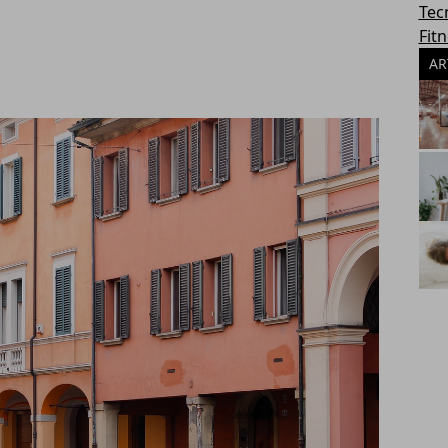
Tec
Fit
AR