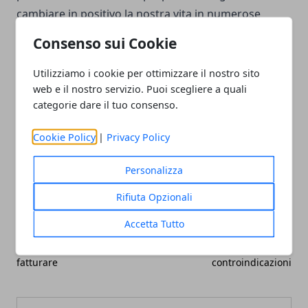
cambiare in positivo la nostra vita in numerose
situazioni e, non a caso, è al centro di un giro d’affari
Consenso sui Cookie
in continua crescita.
Utilizziamo i cookie per ottimizzare il nostro sito
web e il nostro servizio. Puoi scegliere a quali
categorie dare il tuo consenso.
Cookie Policy
|
Privacy Policy
Facebook
Twitter
Whatsapp
Personalizza
Rifiuta Opzionali
Articolo Precedente
Articolo Successivo
Accetta Tutto
Fattura Elettronica App: il
Caffè ginseng: proprietà,
modo più facile per
benefici e
fatturare
controindicazioni