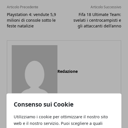
Articolo Precedente
Articolo Successivo
Playstation 4: vendute 5,9
Fifa 18 Ultimate Team:
milioni di console sotto le
svelati i centrocampisti e
feste natalizie
gli attaccanti dell'anno
Redazione
Consenso sui Cookie
Utilizziamo i cookie per ottimizzare il nostro sito
web e il nostro servizio. Puoi scegliere a quali
ARTICOLI CORRELATI