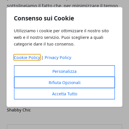
sottolineiamo il fatto che, per minimizzare il tempo
impiegato a pulire, è consigliabile orientarsi verso
Consenso sui Cookie
soluzioni di arredamento con mobili non sospesi.
Utilizziamo i cookie per ottimizzare il nostro sito
web e il nostro servizio. Puoi scegliere a quali
categorie dare il tuo consenso.
Cookie Policy
|
Privacy Policy
Facebook
Twitter
Whatsapp
Personalizza
Rifiuta Opzionali
Articolo Precedente
Articolo Successivo
Accetta Tutto
Cinque consigli per
Medicina del Lavoro: le
arredare il salotto in stile
visite mediche ai lavoratori
Shabby Chic